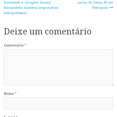
Navegação
humildade e coragem: técnico
cursos do Senac RJ em
Bernardinho incentiva empresários
Petrópolis
de
petropolitanos
Post
Deixe um comentário
Comentário
*
Nome
*
E-mail
*