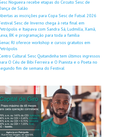
Sesc Nogueira recebe etapas do Circuito Sesc de
Dança de Salão
Abertas as inscrições para Copa Sesc de Futsal 2026
Festival Sesc de Inverno chega à reta final em
Petrópolis e Itaipava com Sandra Sá, Ludmilla, Xamã,
Lexa, BK e programação para toda a família
Senac RJ oferece workshop e cursos gratuitos em
Petrópolis
Centro Cultural Sesc Quitandinha tem últimos ingressos
para O Céu de Bibi Ferreira e O Pianista e o Poeta no
segundo fim de semana do Festival