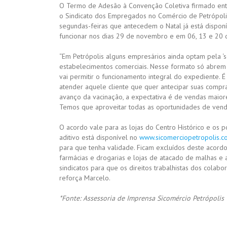
O Termo de Adesão à Convenção Coletiva firmado entre
o Sindicato dos Empregados no Comércio de Petrópolis
segundas-feiras que antecedem o Natal já está disponí
funcionar nos dias 29 de novembro e em 06, 13 e 20
“Em Petrópolis alguns empresários ainda optam pela ‘
estabelecimentos comerciais. Nesse formato só abrem 
vai permitir o funcionamento integral do expediente.
atender aquele cliente que quer antecipar suas compr
avanço da vacinação, a expectativa é de vendas maio
Temos que aproveitar todas as oportunidades de vendas”
O acordo vale para as lojas do Centro Histórico e os 
aditivo está disponível no
www.sicomerciopetropolis.c
para que tenha validade. Ficam excluídos deste acor
farmácias e drogarias e lojas de atacado de malhas e
sindicatos para que os direitos trabalhistas dos colab
reforça Marcelo.
*Fonte: Assessoria de Imprensa Sicomércio Petrópolis