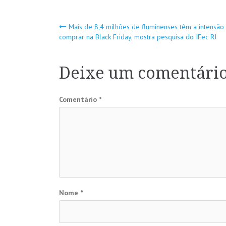
Navegação
Mais de 8,4 milhões de fluminenses têm a intensão
comprar na Black Friday, mostra pesquisa do IFec RJ
de
Deixe um comentári
Post
Comentário
*
Nome
*