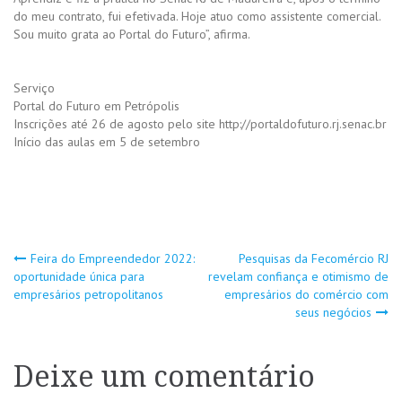
do meu contrato, fui efetivada. Hoje atuo como assistente comercial.
Sou muito grata ao Portal do Futuro”, afirma.
Serviço
Portal do Futuro em Petrópolis
Inscrições até 26 de agosto pelo site http://portaldofuturo.rj.senac.br
Início das aulas em 5 de setembro
Navegação
Feira do Empreendedor 2022:
Pesquisas da Fecomércio RJ
oportunidade única para
revelam confiança e otimismo de
empresários petropolitanos
empresários do comércio com
de
seus negócios
Post
Deixe um comentário