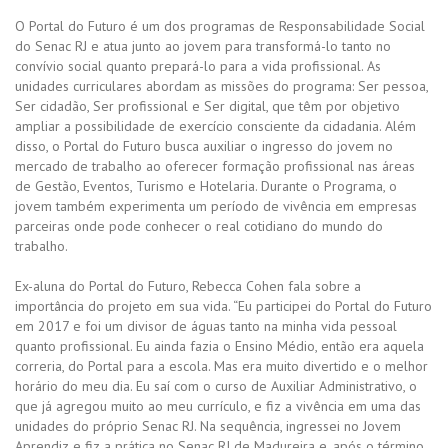
O Portal do Futuro é um dos programas de Responsabilidade Social
do Senac RJ e atua junto ao jovem para transformá-lo tanto no
convívio social quanto prepará-lo para a vida profissional. As
unidades curriculares abordam as missões do programa: Ser pessoa,
Ser cidadão, Ser profissional e Ser digital, que têm por objetivo
ampliar a possibilidade de exercício consciente da cidadania. Além
disso, o Portal do Futuro busca auxiliar o ingresso do jovem no
mercado de trabalho ao oferecer formação profissional nas áreas
de Gestão, Eventos, Turismo e Hotelaria. Durante o Programa, o
jovem também experimenta um período de vivência em empresas
parceiras onde pode conhecer o real cotidiano do mundo do
trabalho.
Ex-aluna do Portal do Futuro, Rebecca Cohen fala sobre a
importância do projeto em sua vida. “Eu participei do Portal do Futuro
em 2017 e foi um divisor de águas tanto na minha vida pessoal
quanto profissional. Eu ainda fazia o Ensino Médio, então era aquela
correria, do Portal para a escola. Mas era muito divertido e o melhor
horário do meu dia. Eu saí com o curso de Auxiliar Administrativo, o
que já agregou muito ao meu currículo, e fiz a vivência em uma das
unidades do próprio Senac RJ. Na sequência, ingressei no Jovem
Aprendiz e fiz a prática no Senac RJ de Madureira e, após o término