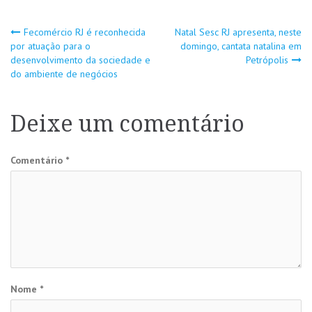
Navegação
Fecomércio RJ é reconhecida
Natal Sesc RJ apresenta, neste
por atuação para o
domingo, cantata natalina em
desenvolvimento da sociedade e
Petrópolis
de
do ambiente de negócios
Post
Deixe um comentário
Comentário
*
Nome
*