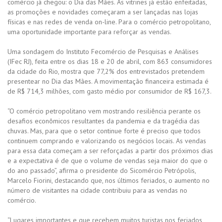
comércio já chegou: o Dia das Mães. As vitrines já estão enfeitadas,
as promoções e novidades começaram a ser lançadas nas lojas
físicas e nas redes de venda on-line. Para o comércio petropolitano,
uma oportunidade importante para reforçar as vendas.
Uma sondagem do Instituto Fecomércio de Pesquisas e Análises
(IFec RJ), feita entre os dias 18 e 20 de abril, com 863 consumidores
da cidade do Rio, mostra que 77,2% dos entrevistados pretendem
presentear no Dia das Mães. A movimentação financeira estimada é
de R$ 714,3 milhões, com gasto médio por consumidor de R$ 167,3.
“O comércio petropolitano vem mostrando resiliência perante os
desafios econômicos resultantes da pandemia e da tragédia das
chuvas. Mas, para que o setor continue forte é preciso que todos
continuem comprando e valorizando os negócios locais. As vendas
para essa data começam a ser reforçadas a partir dos próximos dias
e a expectativa é de que o volume de vendas seja maior do que o
do ano passado”, afirma o presidente do Sicomércio Petrópolis,
Marcelo Fiorini, destacando que, nos últimos feriados, o aumento no
número de visitantes na cidade contribuiu para as vendas no
comércio.
“Lugares importantes e que recebem muitos turistas nos feriados