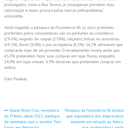
prolongados, como a Rua Teresa, já conseguiram perceber essa
valorização e maior procura pelas marcas petropolitanas”,
acrescenta.
Ainda segundo a pesquisa da Fecomércio RJ, os cinco presentes
preferidos pelos consumidores são os perfumes ou cosméticos
(29.6%), seguido de roupas (27,4%), calçados, bolsas ou acessórios
(19,1%), flores (9,4%) e joia ou bijuteria (8,5%). 16,2% afirmaram que
comprarão mais de um presente. O levantamento revela ainda que
65,3% pretendem fazer suas compras em lojas físicas, enquanto
24,9% em lojas virtuais. 6,9% disseram que pretendem comprar em
ambos.
Foto: Pixabay
Navegação
Eliana Alves Cruz, vencedora
Pesquisa da Fecomércio RJ mostra
do Prêmio Jabuti 2022, participa
que expectativa dos empresários
de seminário com o escritor Tom
aumenta em relação ao futuro,
de
Farias em Petrópolis
mas inadimplência ainda