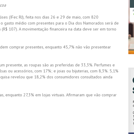
scoa
ses (IFec RJ), feita nos dias 26 e 29 de maio, com 820
e o gasto médio com presentes para o Dia dos Namorados será de
 (R$ 107). A movimentação financeira na data deve ser em torno
endem comprar presentes, enquanto 45,7% não vão presentear
m presente, as roupas são as preferidas de 33,3%. Perfumes e
as ou acessórios, com 17%; e joias ou bijuterias, com 8,3%. 5,1%
squisa revelou que 18,2% dos consumidores consultados ainda
s, enquanto 27,3% em lojas virtuais. Afirmaram que vão comprar