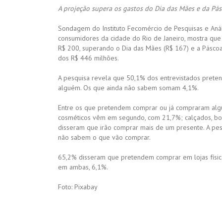
A projeção supera os gastos do Dia das Mães e da Pá
Sondagem do Instituto Fecomércio de Pesquisas e Análi
consumidores da cidade do Rio de Janeiro, mostra qu
R$ 200, superando o Dia das Mães (R$ 167) e a Páscoa
dos R$ 446 milhões.
A pesquisa revela que 50,1% dos entrevistados pret
alguém. Os que ainda não sabem somam 4,1%.
Entre os que pretendem comprar ou já compraram algu
cosméticos vêm em segundo, com 21,7%; calçados, bols
disseram que irão comprar mais de um presente. A pe
não sabem o que vão comprar.
65,2% disseram que pretendem comprar em lojas física
em ambas, 6,1%.
Foto: Pixabay