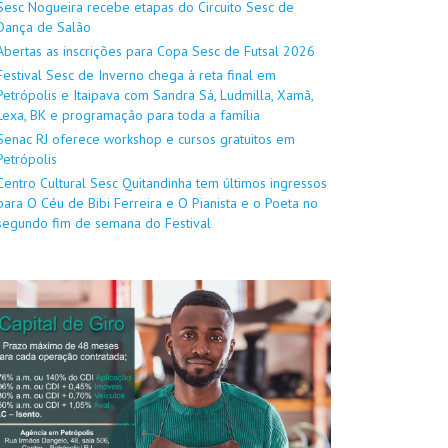
Sesc Nogueira recebe etapas do Circuito Sesc de
Dança de Salão
Abertas as inscrições para Copa Sesc de Futsal 2026
Festival Sesc de Inverno chega à reta final em
Petrópolis e Itaipava com Sandra Sá, Ludmilla, Xamã,
Lexa, BK e programação para toda a família
Senac RJ oferece workshop e cursos gratuitos em
Petrópolis
Centro Cultural Sesc Quitandinha tem últimos ingressos
para O Céu de Bibi Ferreira e O Pianista e o Poeta no
segundo fim de semana do Festival