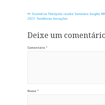
Navegação
Sicomércio Petrópolis recebe Seminário Insights N
2023: Tendências Inovações
de
Deixe um comentári
Post
Comentário
*
Nome
*