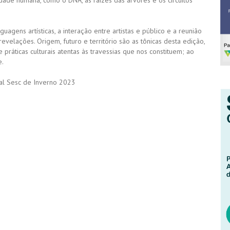
idade humana, como o DNA, as raízes das árvores e os circuitos
uagens artísticas, a interação entre artistas e público e a reunião
evelações. Origem, futuro e território são as tônicas desta edição,
 práticas culturais atentas às travessias que nos constituem; ao
e.
val Sesc de Inverno 2023