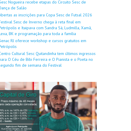
Sesc Nogueira recebe etapas do Circuito Sesc de
Dança de Salão
Abertas as inscrições para Copa Sesc de Futsal 2026
Festival Sesc de Inverno chega à reta final em
Petrópolis e Itaipava com Sandra Sá, Ludmilla, Xamã,
Lexa, BK e programação para toda a família
Senac RJ oferece workshop e cursos gratuitos em
Petrópolis
Centro Cultural Sesc Quitandinha tem últimos ingressos
para O Céu de Bibi Ferreira e O Pianista e o Poeta no
segundo fim de semana do Festival