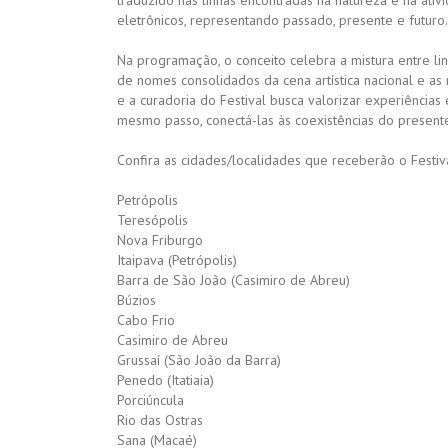
traduzido nas linhas encontradas na natureza e na ativ
eletrônicos, representando passado, presente e futuro.
Na programação, o conceito celebra a mistura entre ling
de nomes consolidados da cena artística nacional e as r
e a curadoria do Festival busca valorizar experiências e
mesmo passo, conectá-las às coexistências do present
Confira as cidades/localidades que receberão o Festi
Petrópolis
Teresópolis
Nova Friburgo
Itaipava (Petrópolis)
Barra de São João (Casimiro de Abreu)
Búzios
Cabo Frio
Casimiro de Abreu
Grussaí (São João da Barra)
Penedo (Itatiaia)
Porciúncula
Rio das Ostras
Sana (Macaé)