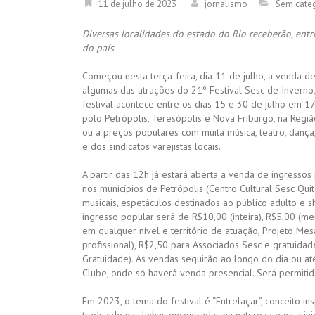
11 de julho de 2023
jornalismo
Sem cate
Diversas localidades do estado do Rio receberão, entr
do país
Começou nesta terça-feira, dia 11 de julho, a venda d
algumas das atrações do 21º Festival Sesc de Inverno,
festival acontece entre os dias 15 e 30 de julho em 1
polo Petrópolis, Teresópolis e Nova Friburgo, na Regi
ou a preços populares com muita música, teatro, dança,
e dos sindicatos varejistas locais.
A partir das 12h já estará aberta a venda de ingresso
nos municípios de Petrópolis (Centro Cultural Sesc Qu
musicais, espetáculos destinados ao público adulto e 
ingresso popular será de R$10,00 (inteira), R$5,00 (me
em qualquer nível e território de atuação, Projeto Mesa
profissional), R$2,50 para Associados Sesc e gratui
Gratuidade). As vendas seguirão ao longo do dia ou a
Clube, onde só haverá venda presencial. Será permitid
Em 2023, o tema do festival é “Entrelaçar”, conceito in