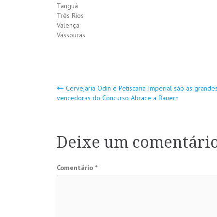
Tanguá
Três Rios
Valença
Vassouras
Navegação
Cervejaria Odin e Petiscaria Imperial são as grande
vencedoras do Concurso Abrace a Bauern
de
Post
Deixe um comentári
Comentário
*