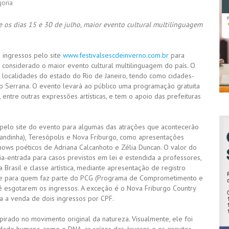
goria
e os dias 15 e 30 de julho, maior evento cultural multilinguagem
e ingressos pelo site
www.festivalsescdeinverno.com.br
para
 considerado o maior evento cultural multilinguagem do país. O
7 localidades do estado do Rio de Janeiro, tendo como cidades-
ão Serrana. O evento levará ao público uma programação gratuita
 entre outras expressões artísticas, e tem o apoio das prefeituras
s pelo site do evento para algumas das atrações que acontecerão
itandinha), Teresópolis e Nova Friburgo, como apresentações
shows poéticos de Adriana Calcanhoto e Zélia Duncan. O valor do
ia-entrada para casos previstos em lei e estendida a professores,
 Brasil e classe artística, mediante apresentação de registro
dade para quem faz parte do PCG (Programa de Comprometimento e
té esgotarem os ingressos. A exceção é o Nova Friburgo Country
a a venda de dois ingressos por CPF.
spirado no movimento original da natureza. Visualmente, ele foi